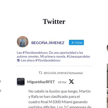
Twitter
BEGOÑA JIMENEZ
Follow
Lee #Ylavidasedetuvo. Da una oportunidad a los
autores noveles. Mi primera novela, #Líneasparalelas
📚 Lee ahora #Ylavidasedetuvo
BEGOÑA JIMENEZ Retweeted
e
MigueldiazRFET
18 Mar
.
a
No sabéis la ilusión que tengo; Martín
y Rafa se han clasificado para el
cuadro final M1000 Miami ganando
partidos difíciles. Los 2 Campeones de