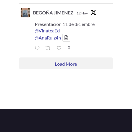
BEGOÑA JIMENEZ
12 Nov
Presentacion 11 de diciembre
@VinateaEd
@AnaRuiz4n
X
Load More