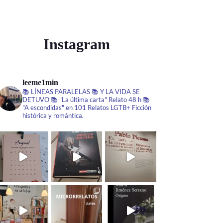
Instagram
leeme1min
📚 LÍNEAS PARALELAS
📚 Y LA VIDA SE
DETUVO
📚 "La última carta" Relato 48 h
📚
"A escondidas" en 101 Relatos LGTB+
Ficción
histórica y romántica.