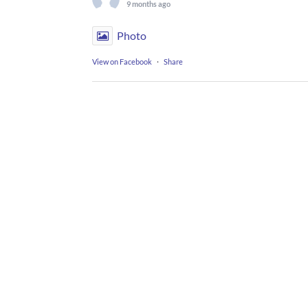
9 months ago
Photo
View on Facebook
·
Share