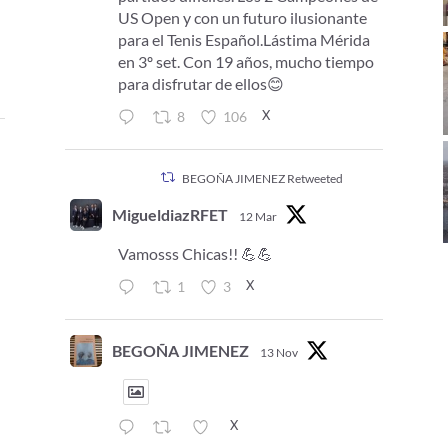
US Open y con un futuro ilusionante
para el Tenis Español.Lástima Mérida
en 3º set. Con 19 años, mucho tiempo
para disfrutar de ellos😊
X
8
106
BEGOÑA JIMENEZ Retweeted
MigueldiazRFET
12 Mar
Vamosss Chicas!! 💪💪
X
1
3
BEGOÑA JIMENEZ
13 Nov
X