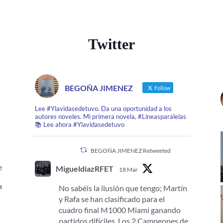
Twitter
BEGOÑA JIMENEZ
Follow
Lee #Ylavidasedetuvo. Da una oportunidad a los
autores noveles. Mi primera novela, #Líneasparalelas
📚 Lee ahora #Ylavidasedetuvo
BEGOÑA JIMENEZ Retweeted
e
MigueldiazRFET
18 Mar
.
a
No sabéis la ilusión que tengo; Martín
y Rafa se han clasificado para el
cuadro final M1000 Miami ganando
partidos difíciles. Los 2 Campeones de