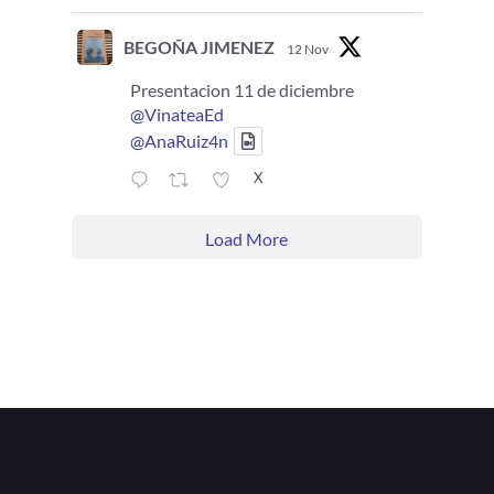
BEGOÑA JIMENEZ
12 Nov
Presentacion 11 de diciembre
@VinateaEd
@AnaRuiz4n
X
Load More