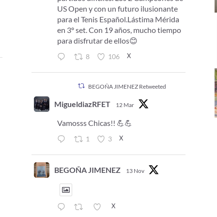
US Open y con un futuro ilusionante
para el Tenis Español.Lástima Mérida
en 3º set. Con 19 años, mucho tiempo
para disfrutar de ellos😊
X
8
106
BEGOÑA JIMENEZ Retweeted
MigueldiazRFET
12 Mar
Vamosss Chicas!! 💪💪
X
1
3
BEGOÑA JIMENEZ
13 Nov
X