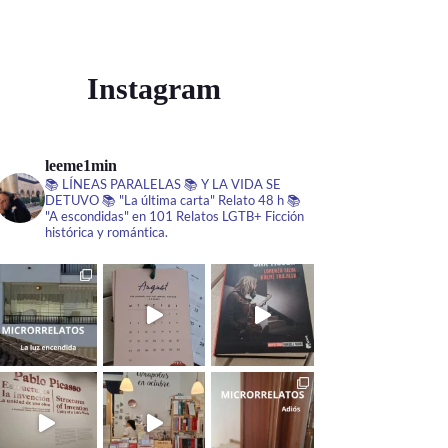
Instagram
leeme1min
📚 LÍNEAS PARALELAS
📚 Y LA VIDA SE
DETUVO
📚 "La última carta" Relato 48 h
📚
"A escondidas" en 101 Relatos LGTB+
Ficción
histórica y romántica.