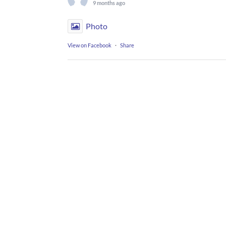
9 months ago
Photo
View on Facebook
·
Share