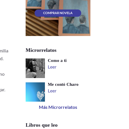
COMPRAR NOVELA
Microrrelatos
milia
d.
Como a ti
Leer
 no
Me contó Charo
ar.
Leer
Más Microrrelatos
Libros que leo