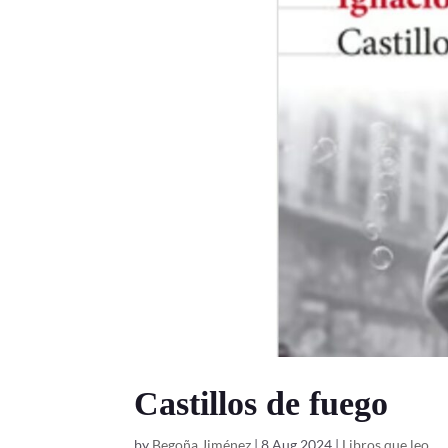
Castillos de fuego
by
Begoña Jiménez
|
8 Aug 2024
|
Libros que leo