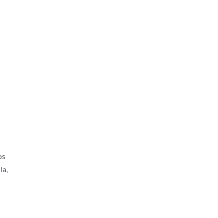
os
la,