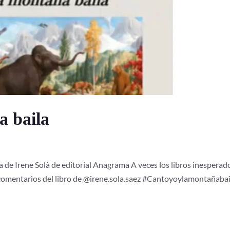
a baila
a de Irene Solà de editorial Anagrama A veces los libros inesperad
 comentarios del libro de @irene.sola.saez #Cantoyoylamontañabai