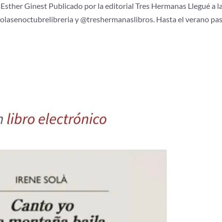
e Esther Ginest Publicado por la editorial Tres Hermanas Llegué a l
olasenoctubrelibreria y @treshermanaslibros. Hasta el verano pa