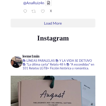
@AnaRuiz4n
X
Load More
Instagram
leeme1min
📚 LÍNEAS PARALELAS
📚 Y LA VIDA SE DETUVO
📚 "La última carta" Relato 48 h
📚 "A escondidas" en
101 Relatos LGTB+
Ficción histórica y romántica.