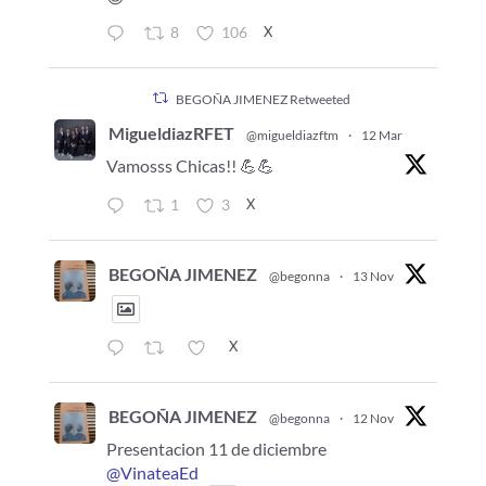
X
8
106
BEGOÑA JIMENEZ Retweeted
MigueldiazRFET
@migueldiazftm
·
12 Mar
Vamosss Chicas!! 💪💪
X
1
3
BEGOÑA JIMENEZ
@begonna
·
13 Nov
X
BEGOÑA JIMENEZ
@begonna
·
12 Nov
Presentacion 11 de diciembre
@VinateaEd