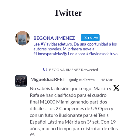
Twitter
BEGOÑA JIMENEZ
Follow
Lee #Ylavidasedetuvo. Da una oportunidad a los
autores noveles. Mi primera novela,
#Líneasparalelas📚 Lee ahora #Ylavidasedetuvo
BEGOÑA JIMENEZ Retweeted
MigueldiazRFET
@migueldiazftm
·
18 Mar
No sabéis la ilusión que tengo; Martín y
Rafa se han clasificado para el cuadro
final M1000 Miami ganando partidos
difíciles. Los 2 Campeones de US Open y
con un futuro ilusionante para el Tenis
Español.Lástima Mérida en 3º set. Con 19
años, mucho tiempo para disfrutar de ellos
😊