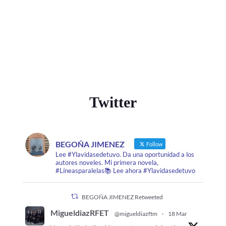
Twitter
BEGOÑA JIMENEZ
Follow
Lee #Ylavidasedetuvo. Da una oportunidad a los
autores noveles. Mi primera novela,
#Líneasparalelas📚 Lee ahora #Ylavidasedetuvo
BEGOÑA JIMENEZ Retweeted
MigueldiazRFET
@migueldiazftm
·
18 Mar