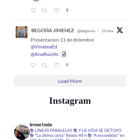
X
BEGOÑA JIMENEZ
@begonna
·
12 Nov
Presentacion 11 de diciembre
@VinateaEd
@AnaRuiz4n
X
Load More
Instagram
leeme1min
📚 LÍNEAS PARALELAS
📚 Y LA VIDA SE DETUVO
📚 "La última carta" Relato 48 h
📚 "A escondidas" en