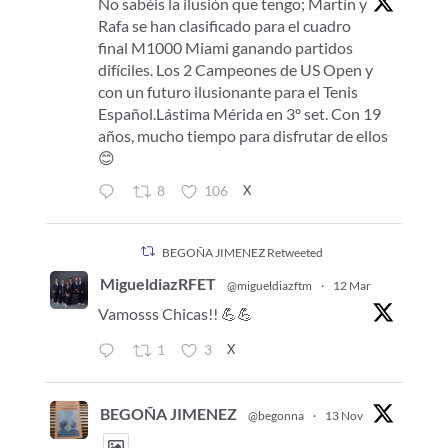
No sabéis la ilusión que tengo; Martín y
Rafa se han clasificado para el cuadro
final M1000 Miami ganando partidos
difíciles. Los 2 Campeones de US Open y
con un futuro ilusionante para el Tenis
Español.Lástima Mérida en 3º set. Con 19
años, mucho tiempo para disfrutar de ellos
😊
X
8
106
BEGOÑA JIMENEZ Retweeted
MigueldiazRFET
@migueldiazftm
·
12 Mar
Vamosss Chicas!! 💪💪
X
1
3
BEGOÑA JIMENEZ
@begonna
·
13 Nov