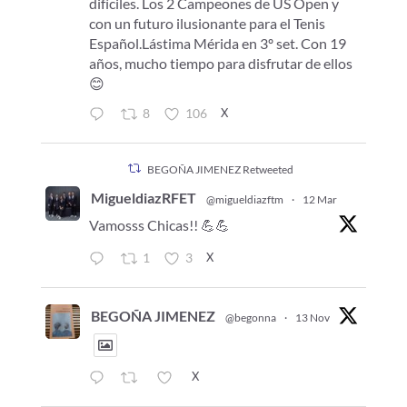
difíciles. Los 2 Campeones de US Open y
con un futuro ilusionante para el Tenis
Español.Lástima Mérida en 3º set. Con 19
años, mucho tiempo para disfrutar de ellos
😊
X
8
106
BEGOÑA JIMENEZ Retweeted
MigueldiazRFET
@migueldiazftm
·
12 Mar
Vamosss Chicas!! 💪💪
X
1
3
BEGOÑA JIMENEZ
@begonna
·
13 Nov
X