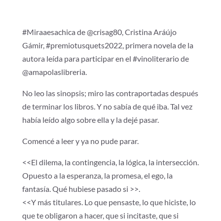
#Miraaesachica de @crisag80, Cristina Aráújo
Gámir, #premiotusquets2022, primera novela de la
autora leída para participar en el #vinoliterario de
@amapolaslibreria.
No leo las sinopsis; miro las contraportadas después
de terminar los libros. Y no sabía de qué iba. Tal vez
había leído algo sobre ella y la dejé pasar.
Comencé a leer y ya no pude parar.
<<El dilema, la contingencia, la lógica, la intersección.
Opuesto a la esperanza, la promesa, el ego, la
fantasía. Qué hubiese pasado si >>.
<<Y más titulares. Lo que pensaste, lo que hiciste, lo
que te obligaron a hacer, que si incitaste, que si