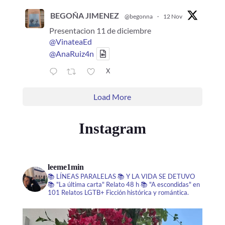
BEGOÑA JIMENEZ
@begonna
·
12 Nov
Presentacion 11 de diciembre
@VinateaEd
@AnaRuiz4n
X
Load More
Instagram
leeme1min
📚 LÍNEAS PARALELAS
📚 Y LA VIDA SE DETUVO
📚 "La última carta" Relato 48 h
📚 "A escondidas" en
101 Relatos LGTB+
Ficción histórica y romántica.