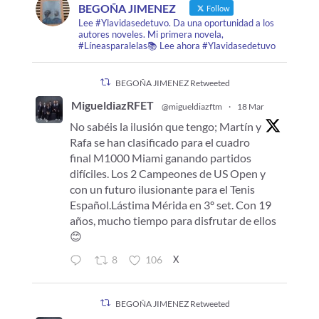
BEGOÑA JIMENEZ
Follow
Lee #Ylavidasedetuvo. Da una oportunidad a los
autores noveles. Mi primera novela,
#Líneasparalelas📚 Lee ahora #Ylavidasedetuvo
BEGOÑA JIMENEZ Retweeted
MigueldiazRFET
@migueldiazftm
·
18 Mar
No sabéis la ilusión que tengo; Martín y
Rafa se han clasificado para el cuadro
final M1000 Miami ganando partidos
difíciles. Los 2 Campeones de US Open y
con un futuro ilusionante para el Tenis
Español.Lástima Mérida en 3º set. Con 19
años, mucho tiempo para disfrutar de ellos
😊
X
8
106
BEGOÑA JIMENEZ Retweeted