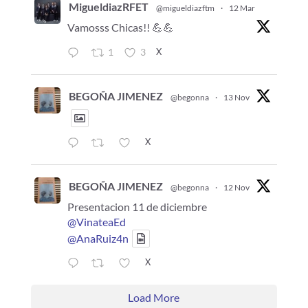
MigueldiazRFET
@migueldiazftm
·
12 Mar
Vamosss Chicas!! 💪💪
X
1
3
BEGOÑA JIMENEZ
@begonna
·
13 Nov
X
BEGOÑA JIMENEZ
@begonna
·
12 Nov
Presentacion 11 de diciembre
@VinateaEd
@AnaRuiz4n
X
Load More