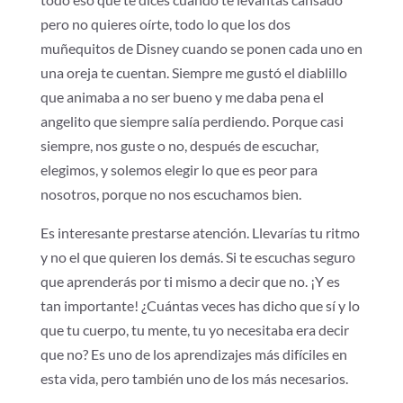
pero no quieres oírte, todo lo que los dos
muñequitos de Disney cuando se ponen cada uno en
una oreja te cuentan. Siempre me gustó el diablillo
que animaba a no ser bueno y me daba pena el
angelito que siempre salía perdiendo. Porque casi
siempre, nos guste o no, después de escuchar,
elegimos, y solemos elegir lo que es peor para
nosotros, porque no nos escuchamos bien.
Es interesante prestarse atención. Llevarías tu ritmo
y no el que quieren los demás. Si te escuchas seguro
que aprenderás por ti mismo a decir que no. ¡Y es
tan importante! ¿Cuántas veces has dicho que sí y lo
que tu cuerpo, tu mente, tu yo necesitaba era decir
que no? Es uno de los aprendizajes más difíciles en
esta vida, pero también uno de los más necesarios.