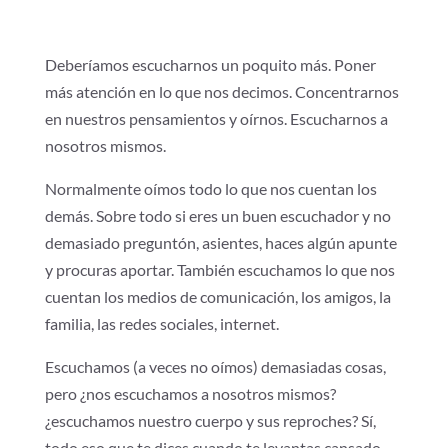
Deberíamos escucharnos un poquito más. Poner
más atención en lo que nos decimos. Concentrarnos
en nuestros pensamientos y oírnos. Escucharnos a
nosotros mismos.
Normalmente oímos todo lo que nos cuentan los
demás. Sobre todo si eres un buen escuchador y no
demasiado preguntón, asientes, haces algún apunte
y procuras aportar. También escuchamos lo que nos
cuentan los medios de comunicación, los amigos, la
familia, las redes sociales, internet.
Escuchamos (a veces no oímos) demasiadas cosas,
pero ¿nos escuchamos a nosotros mismos?
¿escuchamos nuestro cuerpo y sus reproches? Sí,
todo eso que te dices cuando te levantas cansado