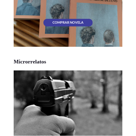
COMPRAR NOVELA
Microrrelatos