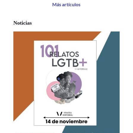
Más artículos
Noticias