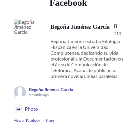
Facebook
Begoña Jiménez García
110
Begoña Jiménez estudió Filología
Hispánica en la Universidad
Complutense, dedicando su vida
profesional a la Documentación en
el área de Comunicación de
Telefónica. Acaba de publicar su
primera novela: Líneas paralelas.
Begoña Jiménez García
9 months ago
Photo
View on Facebook
·
Share