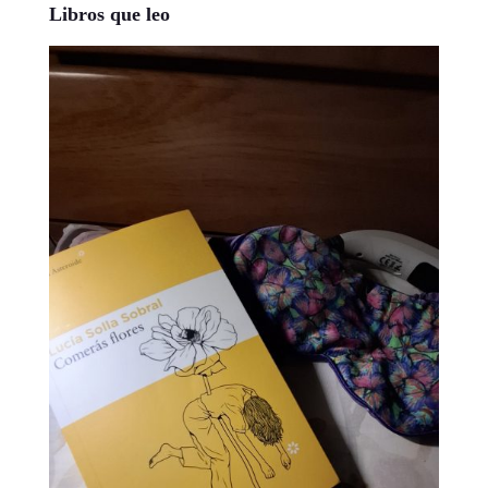
Libros que leo