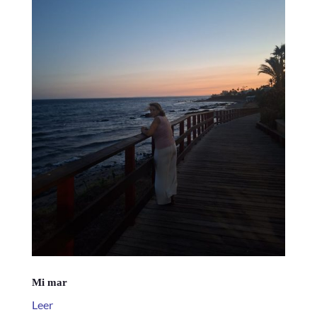
Mi mar
Leer