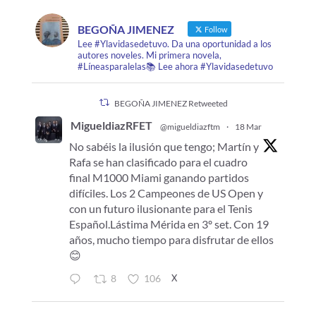
BEGOÑA JIMENEZ
Follow
Lee #Ylavidasedetuvo. Da una oportunidad a los
autores noveles. Mi primera novela,
#Líneasparalelas📚 Lee ahora #Ylavidasedetuvo
BEGOÑA JIMENEZ Retweeted
MigueldiazRFET
@migueldiazftm
·
18 Mar
No sabéis la ilusión que tengo; Martín y
Rafa se han clasificado para el cuadro
final M1000 Miami ganando partidos
difíciles. Los 2 Campeones de US Open y
con un futuro ilusionante para el Tenis
Español.Lástima Mérida en 3º set. Con 19
años, mucho tiempo para disfrutar de ellos
😊
X
8
106