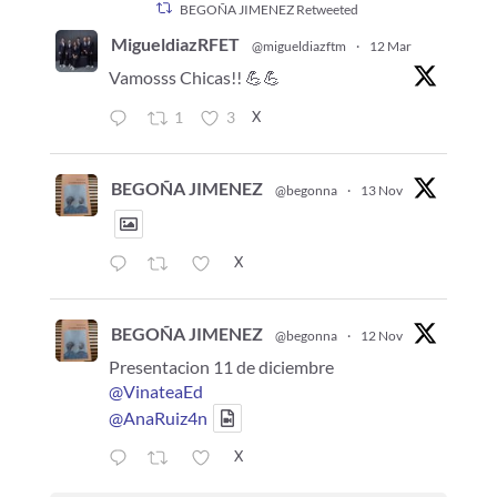
BEGOÑA JIMENEZ Retweeted
MigueldiazRFET
@migueldiazftm
·
12 Mar
Vamosss Chicas!! 💪💪
X
1
3
BEGOÑA JIMENEZ
@begonna
·
13 Nov
X
BEGOÑA JIMENEZ
@begonna
·
12 Nov
Presentacion 11 de diciembre
@VinateaEd
@AnaRuiz4n
X