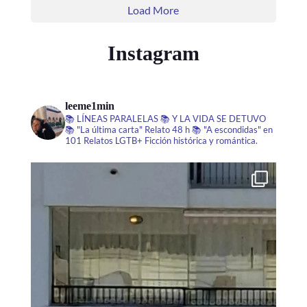
Load More
Instagram
leeme1min
📚 LÍNEAS PARALELAS
📚 Y LA VIDA SE DETUVO
📚 "La última carta" Relato 48 h
📚 "A escondidas" en
101 Relatos LGTB+
Ficción histórica y romántica.