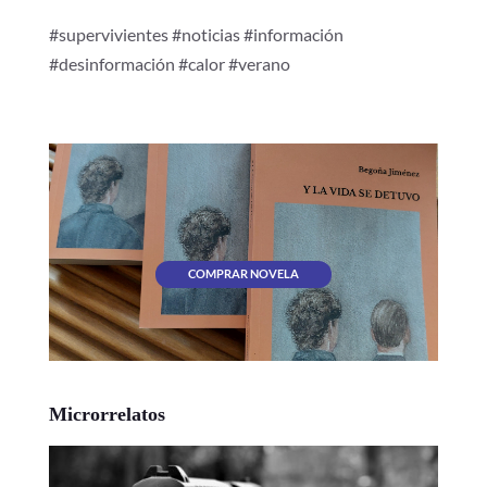
#supervivientes #noticias #información
#desinformación #calor #verano
COMPRAR NOVELA
Microrrelatos