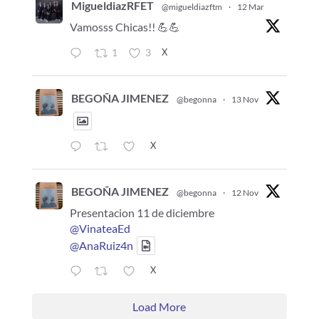
MigueldiazRFET
@migueldiazftm
·
12 Mar
Vamosss Chicas!! 💪💪
X
1
3
BEGOÑA JIMENEZ
@begonna
·
13 Nov
X
BEGOÑA JIMENEZ
@begonna
·
12 Nov
Presentacion 11 de diciembre
@VinateaEd
@AnaRuiz4n
X
Load More