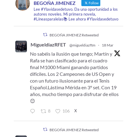
BEGOÑA JIMENEZ
Follow
Lee #Ylavidasedetuvo. Da una oportunidad a los
autores noveles. Mi primera novela,
#Líneasparalelas📚 Lee ahora #Ylavidasedetuvo
BEGOÑA JIMENEZ Retweeted
MigueldiazRFET
@migueldiazftm
·
18 Mar
No sabéis la ilusión que tengo; Martín y
Rafa se han clasificado para el cuadro
final M1000 Miami ganando partidos
difíciles. Los 2 Campeones de US Open y
con un futuro ilusionante para el Tenis
Español.Lástima Mérida en 3º set. Con 19
años, mucho tiempo para disfrutar de ellos
😊
X
8
106
BEGOÑA JIMENEZ Retweeted