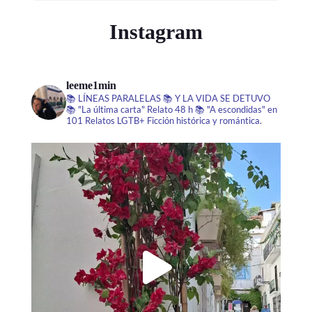
Instagram
leeme1min
📚 LÍNEAS PARALELAS
📚 Y LA VIDA SE DETUVO
📚 "La última carta" Relato 48 h
📚 "A escondidas" en
101 Relatos LGTB+
Ficción histórica y romántica.