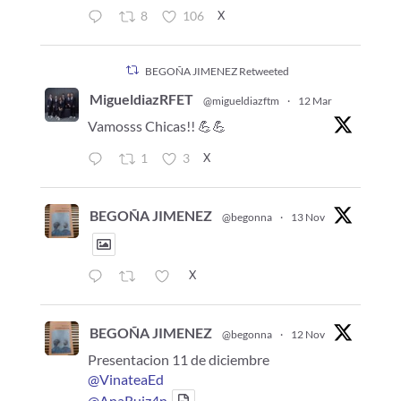
X
8
106
BEGOÑA JIMENEZ Retweeted
MigueldiazRFET
@migueldiazftm
·
12 Mar
Vamosss Chicas!! 💪💪
X
1
3
BEGOÑA JIMENEZ
@begonna
·
13 Nov
X
BEGOÑA JIMENEZ
@begonna
·
12 Nov
Presentacion 11 de diciembre
@VinateaEd
@AnaRuiz4n