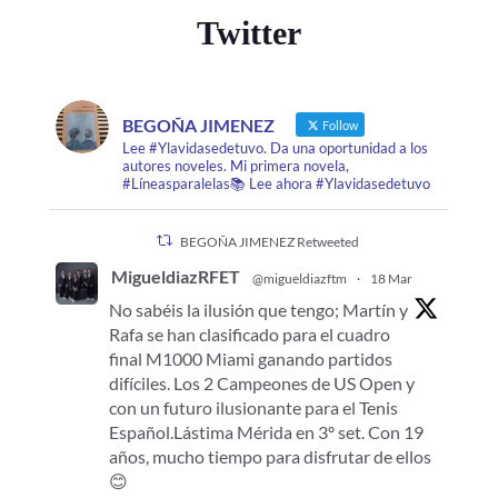
Twitter
BEGOÑA JIMENEZ
Follow
Lee #Ylavidasedetuvo. Da una oportunidad a los
autores noveles. Mi primera novela,
#Líneasparalelas📚 Lee ahora #Ylavidasedetuvo
BEGOÑA JIMENEZ Retweeted
MigueldiazRFET
@migueldiazftm
·
18 Mar
No sabéis la ilusión que tengo; Martín y
Rafa se han clasificado para el cuadro
final M1000 Miami ganando partidos
difíciles. Los 2 Campeones de US Open y
con un futuro ilusionante para el Tenis
Español.Lástima Mérida en 3º set. Con 19
años, mucho tiempo para disfrutar de ellos
😊