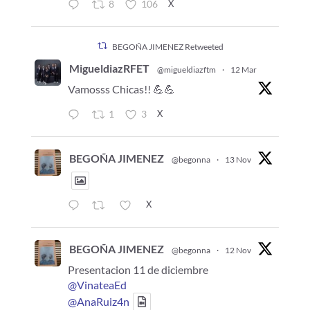
X
8
106
BEGOÑA JIMENEZ Retweeted
MigueldiazRFET
@migueldiazftm
·
12 Mar
Vamosss Chicas!! 💪💪
X
1
3
BEGOÑA JIMENEZ
@begonna
·
13 Nov
X
BEGOÑA JIMENEZ
@begonna
·
12 Nov
Presentacion 11 de diciembre
@VinateaEd
@AnaRuiz4n