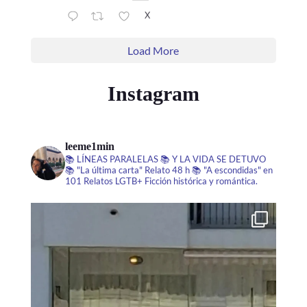
X
Load More
Instagram
leeme1min
📚 LÍNEAS PARALELAS
📚 Y LA VIDA SE DETUVO
📚 "La última carta" Relato 48 h
📚 "A escondidas" en
101 Relatos LGTB+
Ficción histórica y romántica.