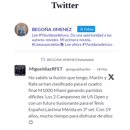
Twitter
BEGOÑA JIMENEZ
Follow
Lee #Ylavidasedetuvo. Da una oportunidad a los
autores noveles. Mi primera novela,
#Líneasparalelas📚 Lee ahora #Ylavidasedetuvo
BEGOÑA JIMENEZ Retweeted
MigueldiazRFET
@migueldiazftm
·
18 Mar
No sabéis la ilusión que tengo; Martín y
Rafa se han clasificado para el cuadro
final M1000 Miami ganando partidos
difíciles. Los 2 Campeones de US Open y
con un futuro ilusionante para el Tenis
Español.Lástima Mérida en 3º set. Con 19
años, mucho tiempo para disfrutar de ellos
😊