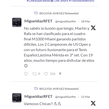
#Líneasparalelas📚 Lee ahora #Ylavidasedetuvo
BEGOÑA JIMENEZ Retweeted
MigueldiazRFET
@migueldiazftm
·
18 Mar
No sabéis la ilusión que tengo; Martín y
Rafa se han clasificado para el cuadro
final M1000 Miami ganando partidos
difíciles. Los 2 Campeones de US Open y
con un futuro ilusionante para el Tenis
Español.Lástima Mérida en 3º set. Con 19
años, mucho tiempo para disfrutar de ellos
😊
X
8
106
BEGOÑA JIMENEZ Retweeted
MigueldiazRFET
@migueldiazftm
·
12 Mar
Vamosss Chicas!! 💪💪