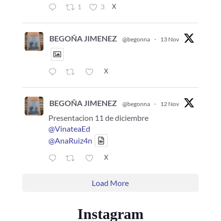
X
1
3
BEGOÑA JIMENEZ
@begonna
·
13 Nov
X
BEGOÑA JIMENEZ
@begonna
·
12 Nov
Presentacion 11 de diciembre
@VinateaEd
@AnaRuiz4n
X
Load More
Instagram